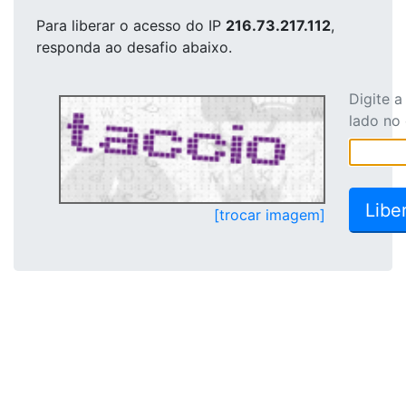
Para liberar o acesso
do IP
216.73.217.112
,
responda ao desafio abaixo.
Digite 
lado no
[trocar imagem]